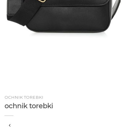
OCHNIK TOREBKI
ochnik torebki