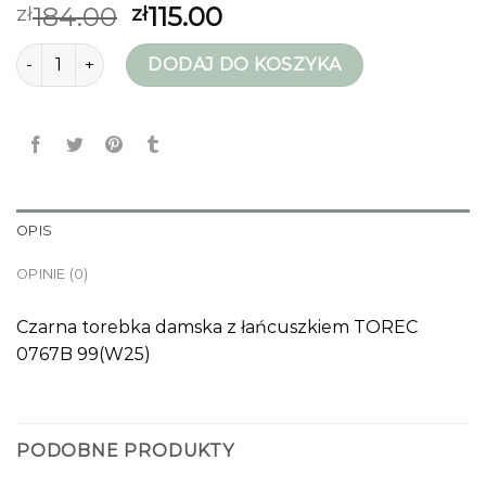
184.00
115.00
zł
zł
ilość ochnik torebki
DODAJ DO KOSZYKA
OPIS
OPINIE (0)
Czarna torebka damska z łańcuszkiem TOREC
0767B 99(W25)
PODOBNE PRODUKTY