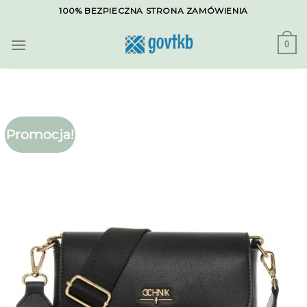
Skip
100% BEZPIECZNA STRONA ZAMÓWIENIA
to
content
0
Promocja!