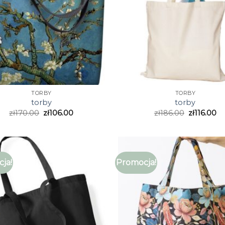
TORBY
TORBY
torby
torby
zł
170.00
zł
106.00
zł
186.00
zł
116.00
ja!
Promocja!