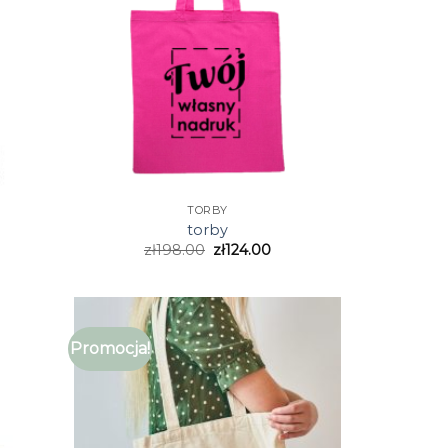
TORBY
torby
zł
198.00
zł
124.00
Promocja!