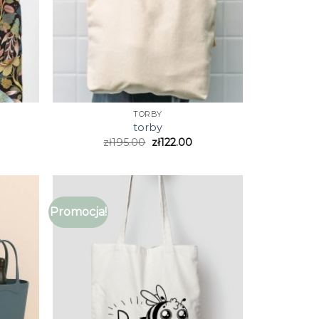
TORBY
torby
zł
195.00
zł
122.00
Promocja!