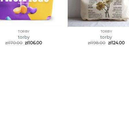
TORBY
TORBY
torby
torby
zł
170.00
zł
106.00
zł
198.00
zł
124.00