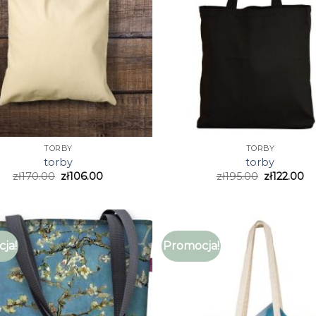
TORBY
TORBY
torby
torby
zł
170.00
zł
106.00
zł
195.00
zł
122.00
ja!
Promocja!