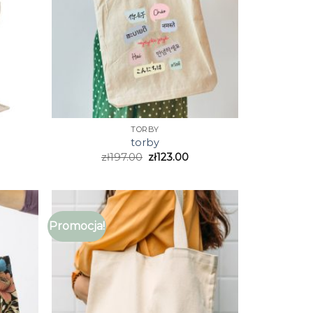
TORBY
torby
zł
197.00
zł
123.00
Promocja!