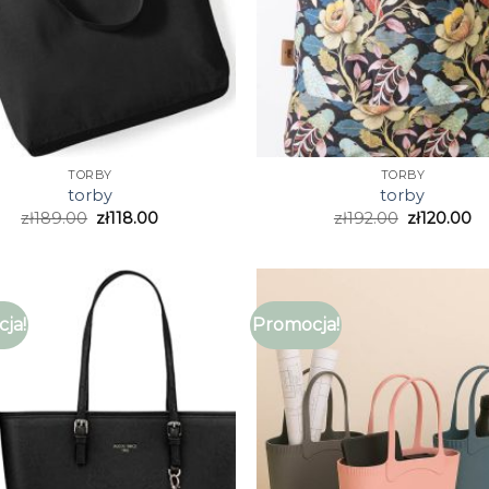
TORBY
TORBY
torby
torby
zł
189.00
zł
118.00
zł
192.00
zł
120.00
ja!
Promocja!