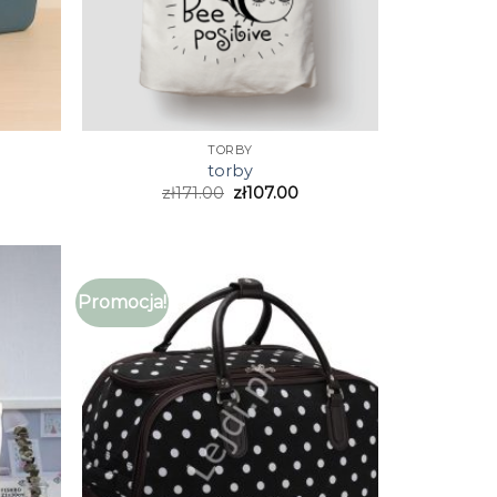
TORBY
torby
zł
171.00
zł
107.00
Promocja!