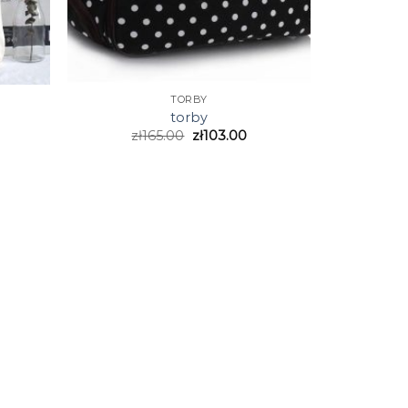
TORBY
torby
zł
165.00
zł
103.00