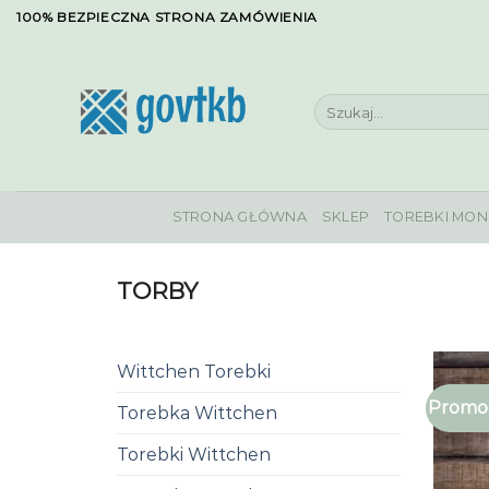
Skip
100% BEZPIECZNA STRONA ZAMÓWIENIA
to
content
Szukaj:
STRONA GŁÓWNA
SKLEP
TOREBKI MON
TORBY
Wittchen Torebki
Promoc
Torebka Wittchen
Torebki Wittchen