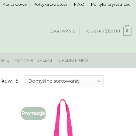
Kontaktowe
Polityka zwrotów
F.A.Q
Polityka prywatności
0
LOGOWANIE
KOSZYK /
ZŁ
0.00
AMIĘ
MONNARI TOREBKI
TOREBKI PINKO
ików: 15
Promocja!