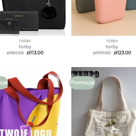
TORBY
TORBY
torby
torby
zł
181.00
zł
113.00
zł
197.00
zł
123.00
ja!
Promocja!