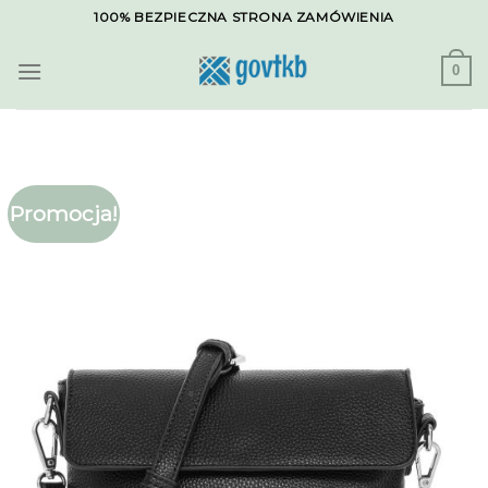
Skip
100% BEZPIECZNA STRONA ZAMÓWIENIA
to
content
0
Promocja!