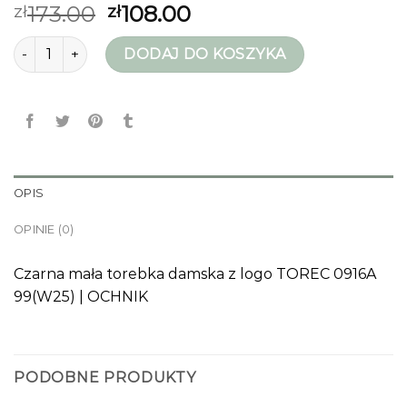
173.00
108.00
zł
zł
ilość ochnik torebki
DODAJ DO KOSZYKA
OPIS
OPINIE (0)
Czarna mała torebka damska z logo TOREC 0916A
99(W25) | OCHNIK
PODOBNE PRODUKTY