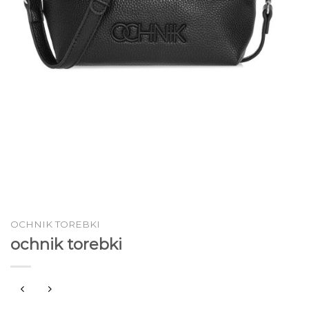
OCHNIK TOREBKI
ochnik torebki