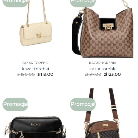
Promocja!
Promocja!
KAZAR TOREBKI
KAZAR TOREBKI
kazar torebki
kazar torebki
zł
190.00
zł
119.00
zł
197.00
zł
123.00
Promocja!
Promocja!