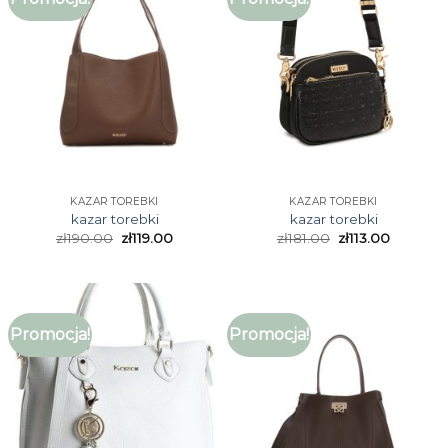
KAZAR TOREBKI
KAZAR TOREBKI
kazar torebki
kazar torebki
zł
190.00
zł
119.00
zł
181.00
zł
113.00
Promocja!
Promocja!