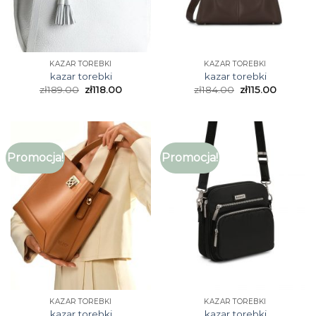
KAZAR TOREBKI
KAZAR TOREBKI
kazar torebki
kazar torebki
zł
189.00
zł
118.00
zł
184.00
zł
115.00
Promocja!
Promocja!
KAZAR TOREBKI
KAZAR TOREBKI
kazar torebki
kazar torebki