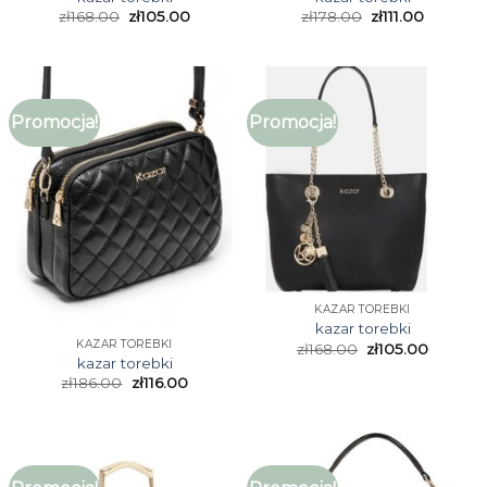
zł
168.00
zł
105.00
zł
178.00
zł
111.00
Promocja!
Promocja!
KAZAR TOREBKI
kazar torebki
KAZAR TOREBKI
zł
168.00
zł
105.00
kazar torebki
zł
186.00
zł
116.00