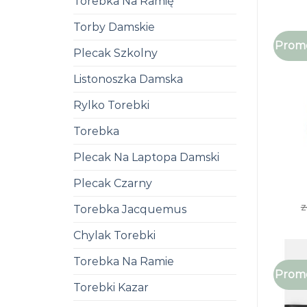
Torebka Na Ramię
Torby Damskie
Promo
Plecak Szkolny
Listonoszka Damska
Rylko Torebki
Torebka
Plecak Na Laptopa Damski
Plecak Czarny
z
Torebka Jacquemus
Chylak Torebki
Torebka Na Ramie
Promo
Torebki Kazar