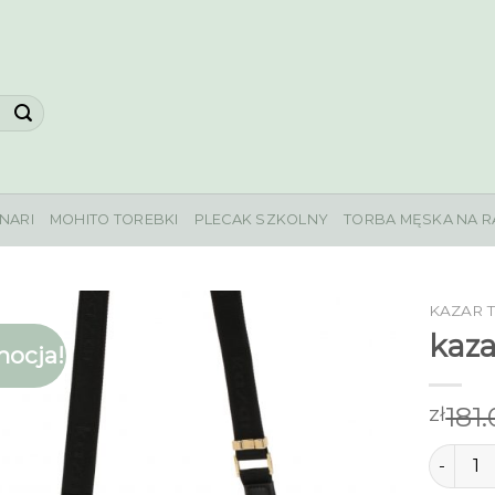
NARI
MOHITO TOREBKI
PLECAK SZKOLNY
TORBA MĘSKA NA R
KAZAR 
kaza
ocja!
181
zł
ilość ka