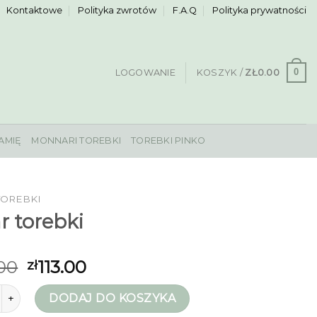
Kontaktowe
Polityka zwrotów
F.A.Q
Polityka prywatności
0
LOGOWANIE
KOSZYK /
ZŁ
0.00
AMIĘ
MONNARI TOREBKI
TOREBKI PINKO
TOREBKI
r torebki
.00
113.00
zł
zar torebki
DODAJ DO KOSZYKA