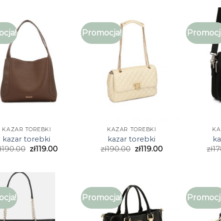
cja!
Promocja!
Promocj
KAZAR TOREBKI
KAZAR TOREBKI
KA
kazar torebki
kazar torebki
ka
ł
190.00
zł
119.00
zł
190.00
zł
119.00
zł
17
cja!
Promocja!
Promocj