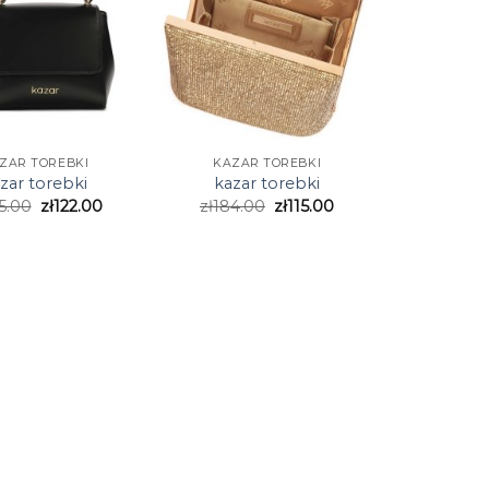
ZAR TOREBKI
KAZAR TOREBKI
zar torebki
kazar torebki
5.00
zł
122.00
zł
184.00
zł
115.00