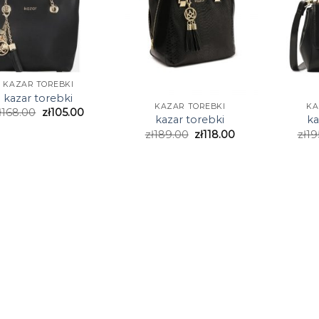
KAZAR TOREBKI
kazar torebki
KAZAR TOREBKI
KA
ł
168.00
zł
105.00
kazar torebki
ka
zł
189.00
zł
118.00
zł
19