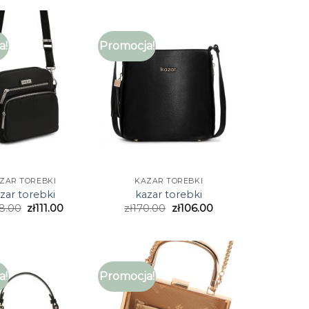
a!
Promocja!
ZAR TOREBKI
KAZAR TOREBKI
zar torebki
kazar torebki
8.00
zł
111.00
zł
170.00
zł
106.00
a!
Promocja!