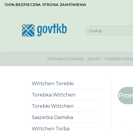
Skip
100% BEZPIECZNA STRONA ZAMÓWIENIA
to
content
Szukaj:
STRONA GŁÓWNA
SKLEP
TOREBKI MON
Wittchen Torebki
Prom
Torebka Wittchen
Torebki Wittchen
Saszetka Damska
Wittchen Torba