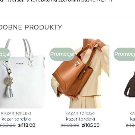
DOBNE PRODUKTY
cja!
Promocja!
Promocj
KAZAR TOREBKI
KAZAR TOREBKI
KA
kazar torebki
kazar torebki
ka
ł
189.00
zł
118.00
zł
168.00
zł
105.00
zł
18