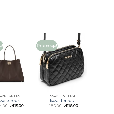
a!
Promocja!
ZAR TOREBKI
KAZAR TOREBKI
zar torebki
kazar torebki
4.00
zł
115.00
zł
186.00
zł
116.00