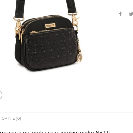
OPINIE (0)
 uniwersalna torebka na szerokim pasku NETTI