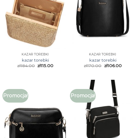
KAZAR TOREBKI
KAZAR TOREBKI
kazar torebki
kazar torebki
zł
184.00
zł
115.00
zł
170.00
zł
106.00
Promocja!
Promocja!