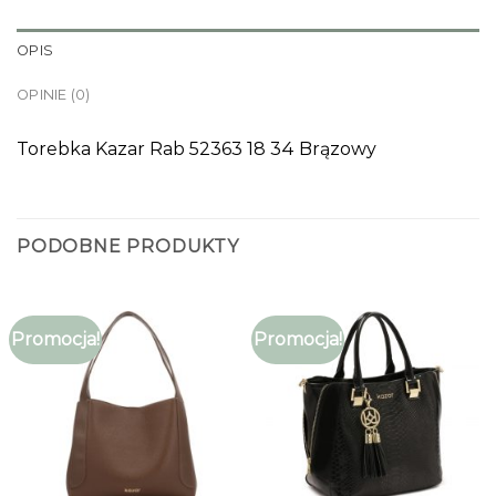
OPIS
OPINIE (0)
Torebka Kazar Rab 52363 18 34 Brązowy
PODOBNE PRODUKTY
Promocja!
Promocja!