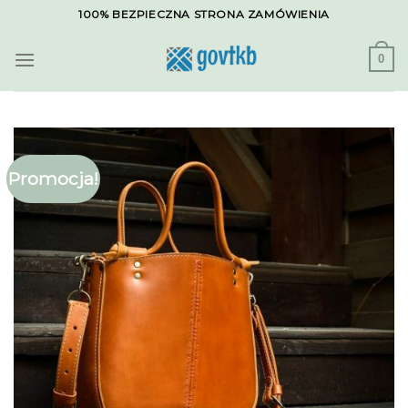
Skip
100% BEZPIECZNA STRONA ZAMÓWIENIA
to
content
0
Promocja!