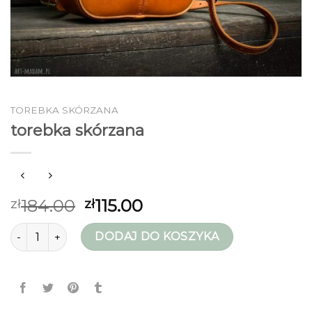
TOREBKA SKÓRZANA
torebka skórzana
184.00
115.00
zł
zł
ilość torebka skórzana
DODAJ DO KOSZYKA