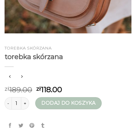
TOREBKA SKÓRZANA
torebka skórzana
189.00
118.00
zł
zł
ilość torebka skórzana
DODAJ DO KOSZYKA