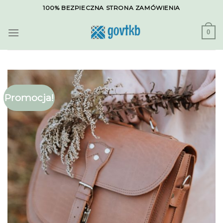
Skip
100% BEZPIECZNA STRONA ZAMÓWIENIA
to
content
0
Promocja!