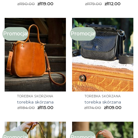
zł
190.00
zł
119.00
zł
179.00
zł
112.00
Promocja!
Promocja!
TOREBKA SKÓRZANA
TOREBKA SKÓRZANA
torebka skórzana
torebka skórzana
zł
184.00
zł
115.00
zł
174.00
zł
109.00
Promocja!
Promocja!