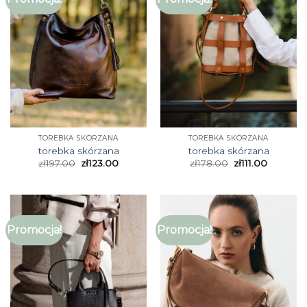
TOREBKA SKÓRZANA
TOREBKA SKÓRZANA
torebka skórzana
torebka skórzana
zł
197.00
zł
123.00
zł
178.00
zł
111.00
Promocja!
Promocja!