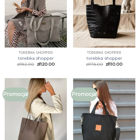
TOREBKA SHOPPER
TOREBKA SHOPPER
torebka shopper
torebka shopper
zł
192.00
zł
120.00
zł
176.00
zł
110.00
Promocja!
Promocja!