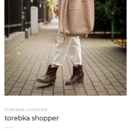
TOREBKA SHOPPER
torebka shopper