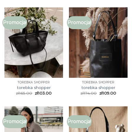
Promocja!
Promocja!
TOREBKA SHOPPER
TOREBKA SHOPPER
torebka shopper
torebka shopper
zł
165.00
zł
103.00
zł
174.00
zł
109.00
Promocja!
Promocja!