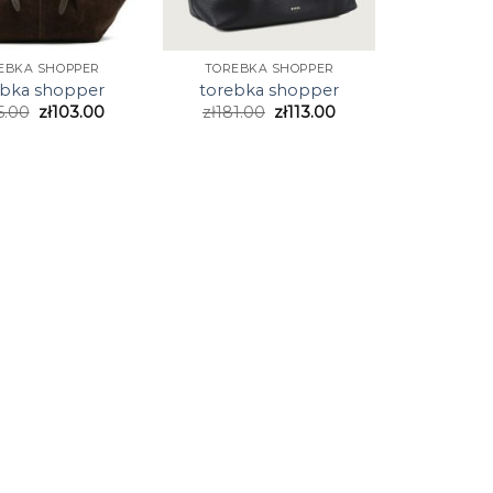
EBKA SHOPPER
TOREBKA SHOPPER
ebka shopper
torebka shopper
5.00
zł
103.00
zł
181.00
zł
113.00