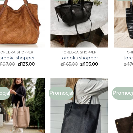
TOREBKA SHOPPER
TOREBKA SHOPPER
TOR
orebka shopper
torebka shopper
tor
ł
197.00
zł
123.00
zł
165.00
zł
103.00
zł
17
cja!
Promocja!
Promocj