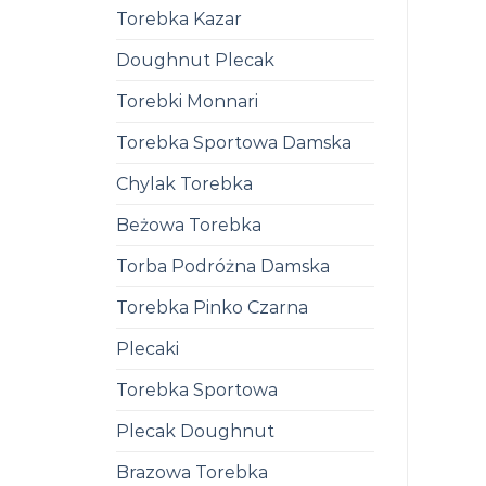
Torebka Kazar
Doughnut Plecak
Torebki Monnari
Torebka Sportowa Damska
Chylak Torebka
Beżowa Torebka
Torba Podróżna Damska
Torebka Pinko Czarna
Plecaki
Torebka Sportowa
Plecak Doughnut
Brazowa Torebka