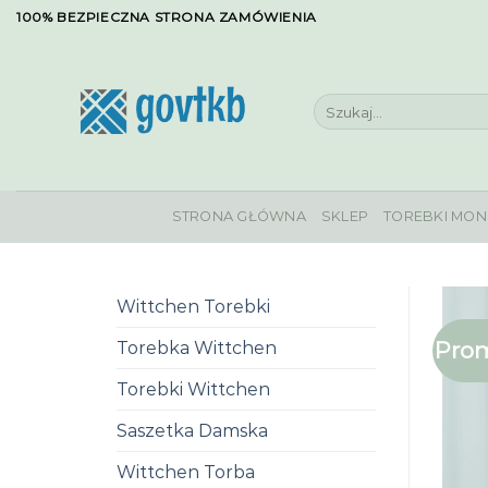
Skip
100% BEZPIECZNA STRONA ZAMÓWIENIA
to
content
Szukaj:
STRONA GŁÓWNA
SKLEP
TOREBKI MON
Wittchen Torebki
Prom
Torebka Wittchen
Torebki Wittchen
Saszetka Damska
Wittchen Torba