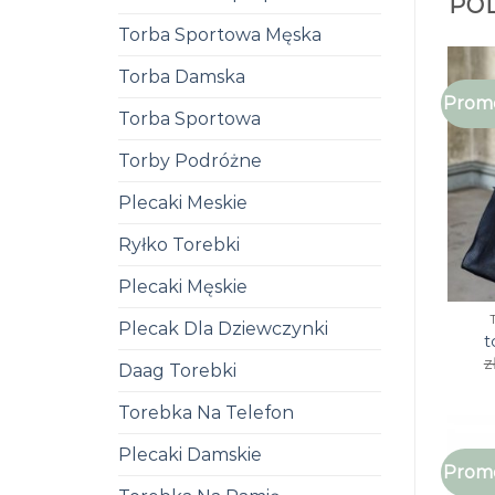
PO
Torba Sportowa Męska
Torba Damska
Promo
Torba Sportowa
Torby Podróżne
Plecaki Meskie
Ryłko Torebki
Plecaki Męskie
Plecak Dla Dziewczynki
t
z
Daag Torebki
Torebka Na Telefon
Plecaki Damskie
Promo