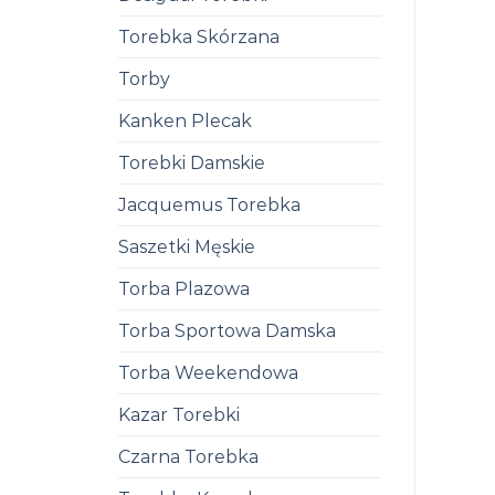
Torebka Skórzana
Torby
Kanken Plecak
Torebki Damskie
Jacquemus Torebka
Saszetki Męskie
Torba Plazowa
Torba Sportowa Damska
Torba Weekendowa
Kazar Torebki
Czarna Torebka