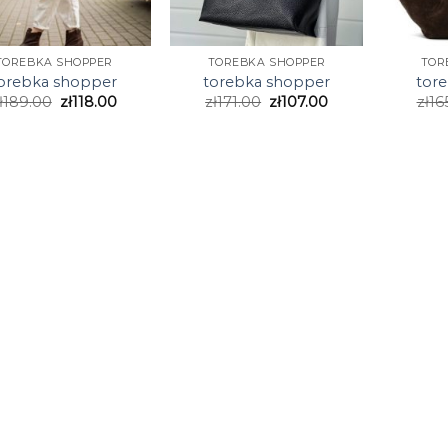
TOREBKA SHOPPER
TOREBKA SHOPPER
TOR
orebka shopper
torebka shopper
tor
ł
189.00
zł
118.00
zł
171.00
zł
107.00
zł
16