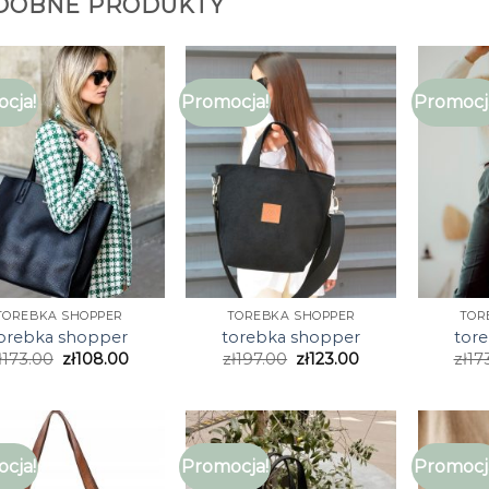
DOBNE PRODUKTY
cja!
Promocja!
Promocj
TOREBKA SHOPPER
TOREBKA SHOPPER
TOR
orebka shopper
torebka shopper
tor
ł
173.00
zł
108.00
zł
197.00
zł
123.00
zł
17
cja!
Promocja!
Promocj