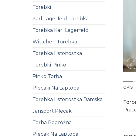
Torebki
Karl Lagerfeld Torebka
Torebka Karl Lagerfeld
Wittchen Torebka
Torebka Listonoszka
Torebki Pinko
Pinko Torba
OPIS
Plecaki Na Laptopa
Torebka Listonoszka Damska
Torb
Prac
Jansport Plecak
Torba Podróżna
Plecak Na Laptopa