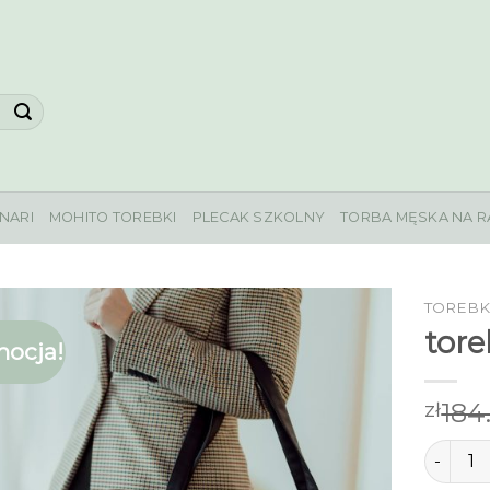
NARI
MOHITO TOREBKI
PLECAK SZKOLNY
TORBA MĘSKA NA R
TOREBK
tor
ocja!
184
zł
ilość t