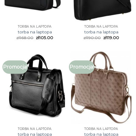
TORBA NA LAPTOPA
TORBA NA LAPTOPA
torba na laptopa
torba na laptopa
zł
168.00
zł
105.00
zł
190.00
zł
119.00
Promocja!
Promocja!
TORBA NA LAPTOPA
TORBA NA LAPTOPA
torba na laptopa
torba na laptopa