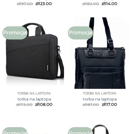
zł
197.00
zł
123.00
zł
182.00
zł
114.00
Promocja!
Promocja!
TORBA NA LAPTOPA
TORBA NA LAPTOPA
torba na laptopa
torba na laptopa
zł
173.00
zł
108.00
zł
187.00
zł
117.00
Promocja!
Promocja!