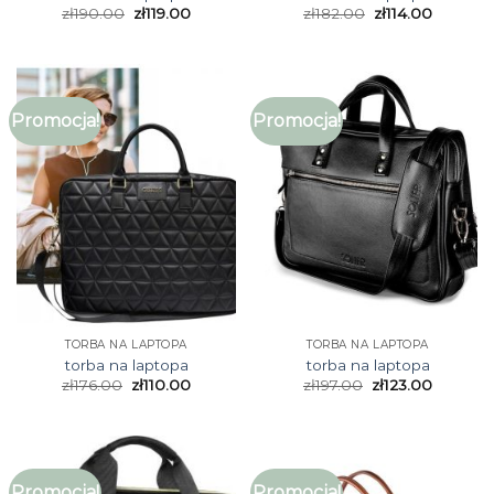
zł
190.00
zł
119.00
zł
182.00
zł
114.00
Promocja!
Promocja!
TORBA NA LAPTOPA
TORBA NA LAPTOPA
torba na laptopa
torba na laptopa
zł
176.00
zł
110.00
zł
197.00
zł
123.00
Promocja!
Promocja!