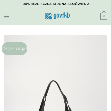
Skip
100% BEZPIECZNA STRONA ZAMÓWIENIA
to
content
0
Promocja!