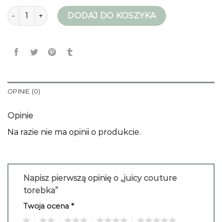
ilość juicy couture torebka
DODAJ DO KOSZYKA
OPINIE (0)
Opinie
Na razie nie ma opinii o produkcie.
Napisz pierwszą opinię o „juicy couture
torebka”
Twoja ocena
*
1
2
3
4
5