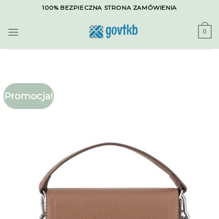
Skip
100% BEZPIECZNA STRONA ZAMÓWIENIA
to
content
0
Promocja!