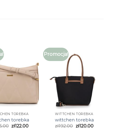
a!
Promocja!
TCHEN TOREBKA
WITTCHEN TOREBKA
chen torebka
wittchen torebka
5.00
zł
122.00
zł
192.00
zł
120.00