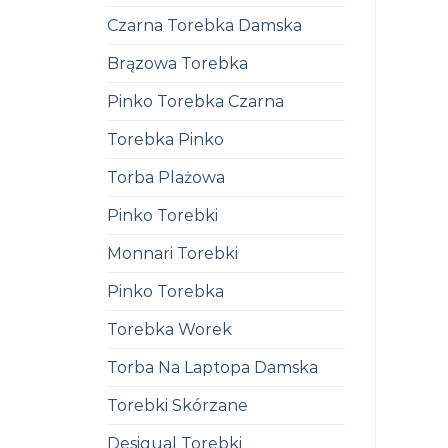
Czarna Torebka Damska
Brązowa Torebka
Pinko Torebka Czarna
Torebka Pinko
Torba Plażowa
Pinko Torebki
Monnari Torebki
Pinko Torebka
Torebka Worek
Torba Na Laptopa Damska
Torebki Skórzane
Desigual Torebki