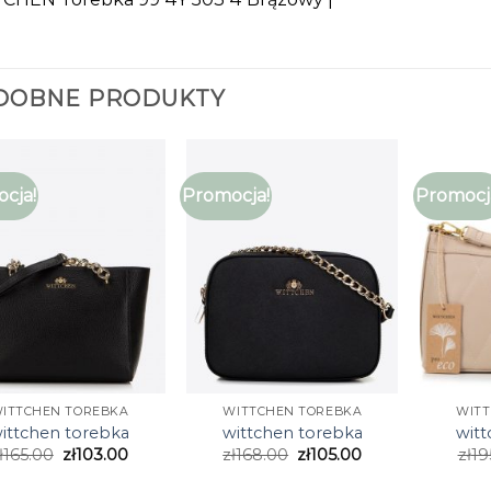
DOBNE PRODUKTY
cja!
Promocja!
Promocj
ITTCHEN TOREBKA
WITTCHEN TOREBKA
WIT
ittchen torebka
wittchen torebka
witt
ł
165.00
zł
103.00
zł
168.00
zł
105.00
zł
19