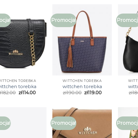
cja!
Promocja!
Promocj
ITTCHEN TOREBKA
WITTCHEN TOREBKA
WIT
ittchen torebka
wittchen torebka
witt
ł
182.00
zł
114.00
zł
190.00
zł
119.00
zł
18
cja!
Promocja!
Promocj