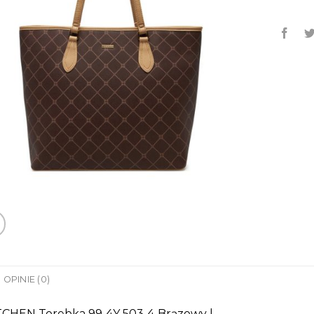
OPINIE (0)
CHEN Torebka 99 4Y 503 4 Brązowy |