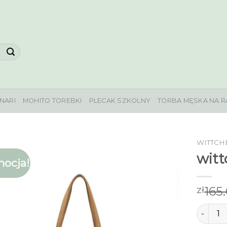
NARI
MOHITO TOREBKI
PLECAK SZKOLNY
TORBA MĘSKA NA R
WITTCH
witt
ocja!
165
zł
ilość wi