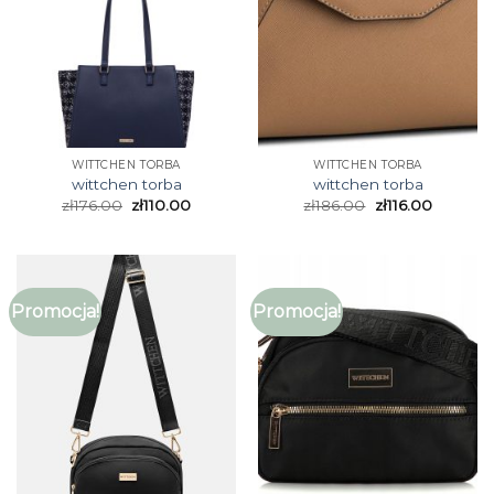
WITTCHEN TORBA
WITTCHEN TORBA
wittchen torba
wittchen torba
zł
176.00
zł
110.00
zł
186.00
zł
116.00
Promocja!
Promocja!