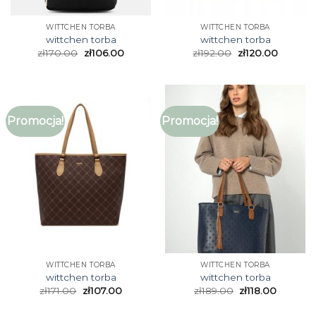
WITTCHEN TORBA
WITTCHEN TORBA
wittchen torba
wittchen torba
zł
170.00
zł
106.00
zł
192.00
zł
120.00
Promocja!
Promocja!
WITTCHEN TORBA
WITTCHEN TORBA
wittchen torba
wittchen torba
zł
171.00
zł
107.00
zł
189.00
zł
118.00