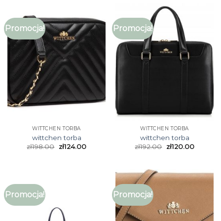
Promocja!
Promocja!
WITTCHEN TORBA
WITTCHEN TORBA
wittchen torba
wittchen torba
zł
198.00
zł
124.00
zł
192.00
zł
120.00
Promocja!
Promocja!