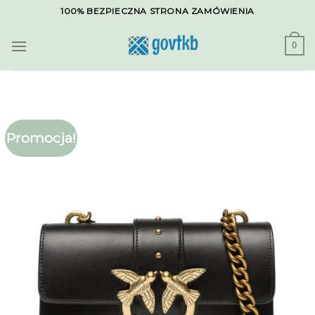
Skip
100% BEZPIECZNA STRONA ZAMÓWIENIA
to
content
0
Promocja!