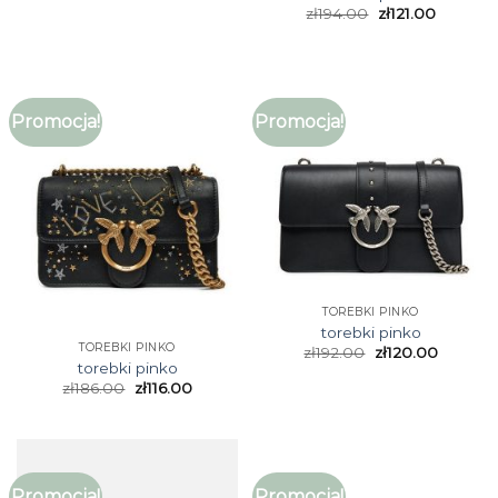
zł
194.00
zł
121.00
Promocja!
Promocja!
TOREBKI PINKO
torebki pinko
TOREBKI PINKO
zł
192.00
zł
120.00
torebki pinko
zł
186.00
zł
116.00
Promocja!
Promocja!