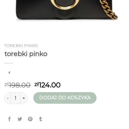
TOREBKI PINKO
torebki pinko
198.00
124.00
zł
zł
ilość torebki pinko
DODAJ DO KOSZYKA