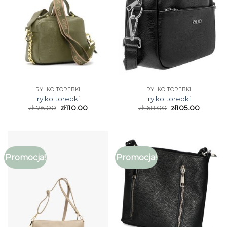
RYLKO TOREBKI
RYLKO TOREBKI
rylko torebki
rylko torebki
zł
176.00
zł
110.00
zł
168.00
zł
105.00
Promocja!
Promocja!