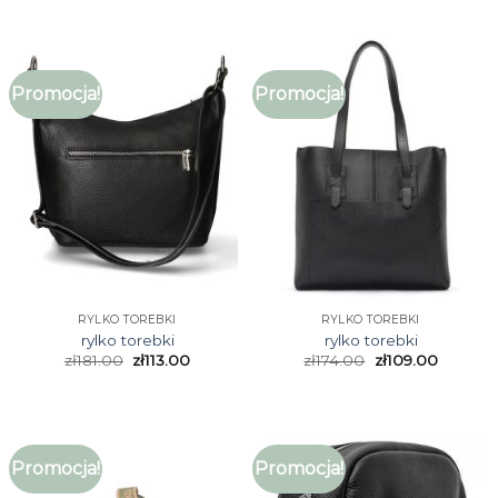
Promocja!
Promocja!
RYLKO TOREBKI
RYLKO TOREBKI
rylko torebki
rylko torebki
zł
181.00
zł
113.00
zł
174.00
zł
109.00
Promocja!
Promocja!