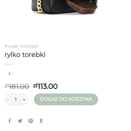
RYLKO TOREBKI
rylko torebki
181.00
113.00
zł
zł
ilość rylko torebki
DODAJ DO KOSZYKA