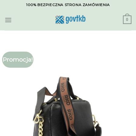
Skip
100% BEZPIECZNA STRONA ZAMÓWIENIA
to
content
0
Promocja!