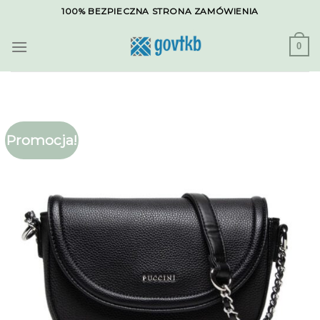
Skip
100% BEZPIECZNA STRONA ZAMÓWIENIA
to
content
0
Promocja!