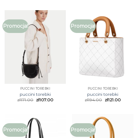
Promocja!
Promocja!
PUCCINI TOREBKI
PUCCINI TOREBKI
puccini torebki
puccini torebki
zł
171.00
zł
107.00
zł
194.00
zł
121.00
Promocja!
Promocja!