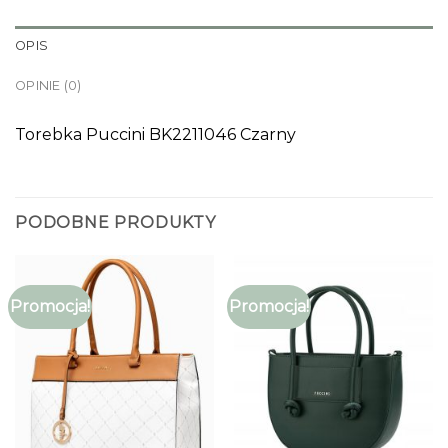
OPIS
OPINIE (0)
Torebka Puccini BK2211046 Czarny
PODOBNE PRODUKTY
Promocja!
Promocja!