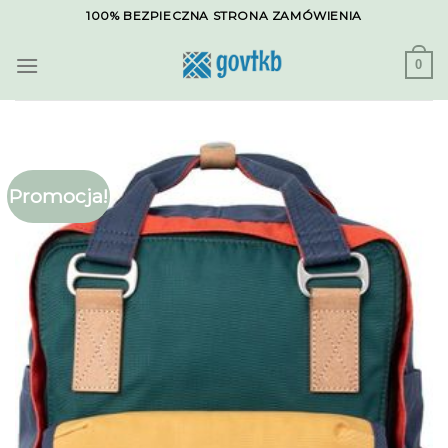
Skip
100% BEZPIECZNA STRONA ZAMÓWIENIA
to
content
0
Promocja!