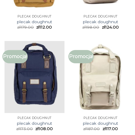
PLECAK DOUGHNUT
PLECAK DOUGHNUT
plecak doughnut
plecak doughnut
zł
179.00
zł
112.00
zł
198.00
zł
124.00
Promocja!
Promocja!
PLECAK DOUGHNUT
PLECAK DOUGHNUT
plecak doughnut
plecak doughnut
zł
173.00
zł
108.00
zł
187.00
zł
117.00