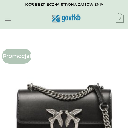
Skip
100% BEZPIECZNA STRONA ZAMÓWIENIA
to
content
0
Promocja!