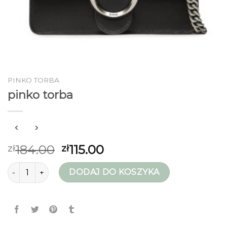
PINKO TORBA
pinko torba
184.00
115.00
zł
zł
ilość pinko torba
DODAJ DO KOSZYKA