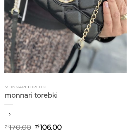
MONNARI TOREBKI
monnari torebki
170.00
106.00
zł
zł