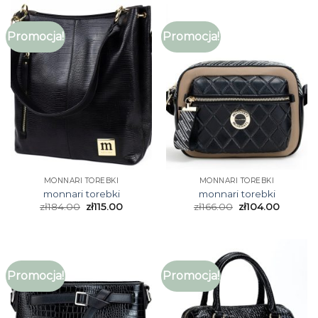
Promocja!
Promocja!
MONNARI TOREBKI
MONNARI TOREBKI
monnari torebki
monnari torebki
zł
184.00
zł
115.00
zł
166.00
zł
104.00
Promocja!
Promocja!