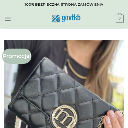
Skip
100% BEZPIECZNA STRONA ZAMÓWIENIA
to
content
0
Promocja!