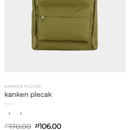
KANKEN PLECAK
kanken plecak
170.00
106.00
zł
zł