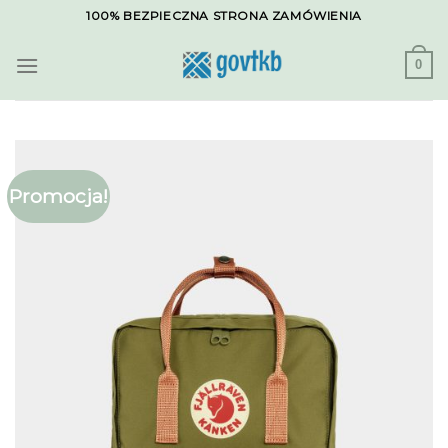
Skip
100% BEZPIECZNA STRONA ZAMÓWIENIA
to
content
0
Promocja!