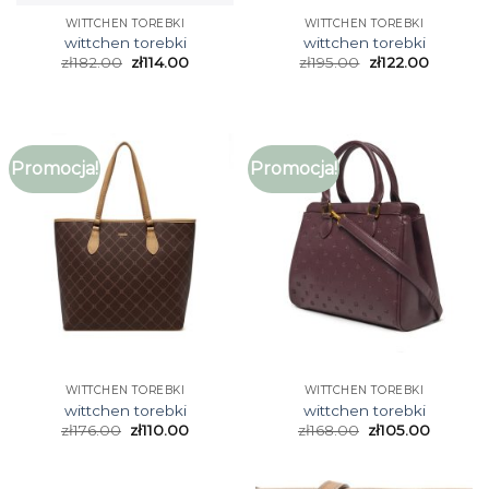
WITTCHEN TOREBKI
WITTCHEN TOREBKI
wittchen torebki
wittchen torebki
zł
182.00
zł
114.00
zł
195.00
zł
122.00
Promocja!
Promocja!
WITTCHEN TOREBKI
WITTCHEN TOREBKI
wittchen torebki
wittchen torebki
zł
176.00
zł
110.00
zł
168.00
zł
105.00