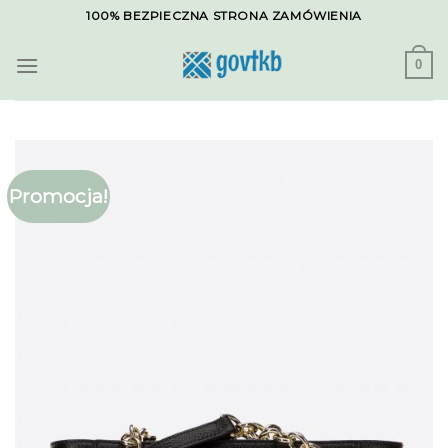
Skip
100% BEZPIECZNA STRONA ZAMÓWIENIA
to
content
0
Promocja!