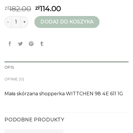
182.00
114.00
zł
zł
ilość wittchen torebki
DODAJ DO KOSZYKA
OPIS
OPINIE (0)
Mała skórzana shopperka WITTCHEN 98 4E 611 1G
PODOBNE PRODUKTY