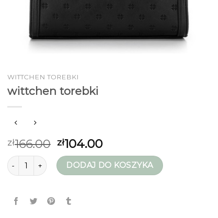
WITTCHEN TOREBKI
wittchen torebki
166.00
104.00
zł
zł
ilość wittchen torebki
DODAJ DO KOSZYKA