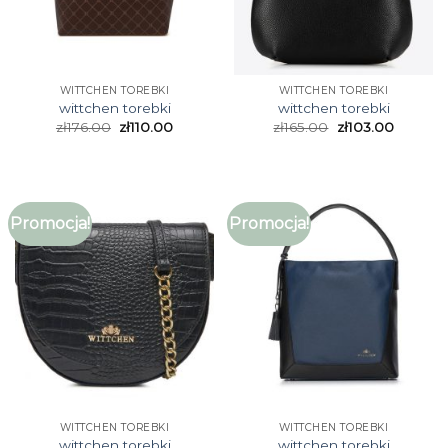
WITTCHEN TOREBKI
WITTCHEN TOREBKI
wittchen torebki
wittchen torebki
zł
176.00
zł
110.00
zł
165.00
zł
103.00
Promocja!
Promocja!
WITTCHEN TOREBKI
WITTCHEN TOREBKI
wittchen torebki
wittchen torebki