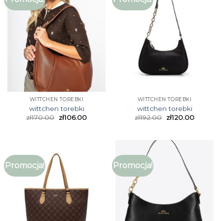
WITTCHEN TOREBKI
WITTCHEN TOREBKI
wittchen torebki
wittchen torebki
zł
170.00
zł
106.00
zł
192.00
zł
120.00
Promocja!
Promocja!