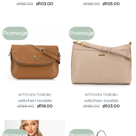
zł
165.00
zł
103.00
zł
168.00
zł
105.00
Promocja!
Promocja!
WITTCHEN TOREBKI
WITTCHEN TOREBKI
wittchen torebki
wittchen torebki
zł
186.00
zł
116.00
zł
165.00
zł
103.00
Promocja!
Promocja!