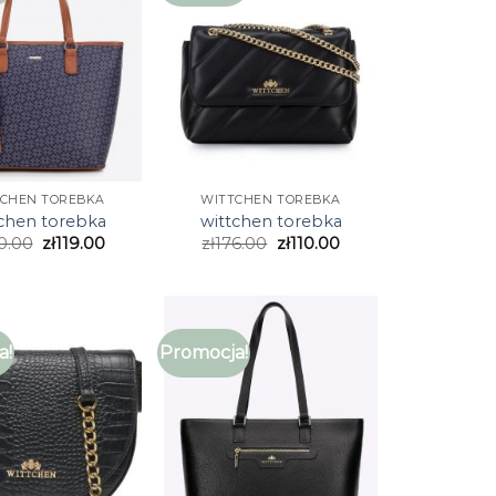
TCHEN TOREBKA
WITTCHEN TOREBKA
chen torebka
wittchen torebka
0.00
zł
119.00
zł
176.00
zł
110.00
a!
Promocja!