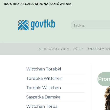
Skip
100% BEZPIECZNA STRONA ZAMÓWIENIA
to
content
Szukaj:
STRONA GŁÓWNA
SKLEP
TOREBKI MON
Wittchen Torebki
Prom
Torebka Wittchen
Torebki Wittchen
Saszetka Damska
Wittchen Torba