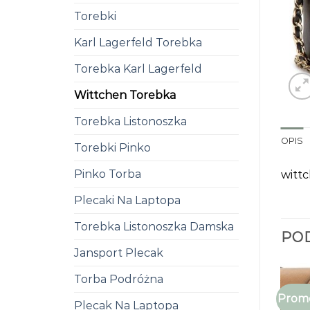
Torebki
Karl Lagerfeld Torebka
Torebka Karl Lagerfeld
Wittchen Torebka
Torebka Listonoszka
OPIS
Torebki Pinko
Pinko Torba
witt
Plecaki Na Laptopa
Torebka Listonoszka Damska
PO
Jansport Plecak
Torba Podróżna
Promo
Plecak Na Laptopa