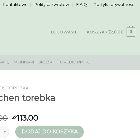
Kontaktowe
Polityka zwrotów
F.A.Q
Polityka prywatności
0
LOGOWANIE
KOSZYK /
ZŁ
0.00
AMIĘ
MONNARI TOREBKI
TOREBKI PINKO
EN TOREBKA
chen torebka
.00
113.00
zł
ttchen torebka
DODAJ DO KOSZYKA