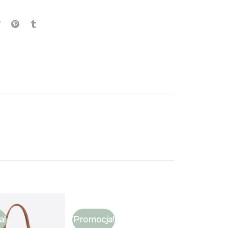
a!
Promocja!