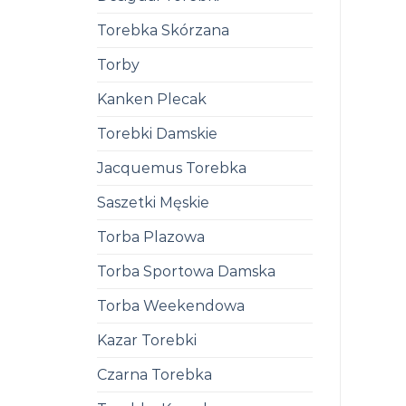
Torebka Skórzana
Torby
Kanken Plecak
Torebki Damskie
Jacquemus Torebka
Saszetki Męskie
Torba Plazowa
Torba Sportowa Damska
Torba Weekendowa
Kazar Torebki
Czarna Torebka