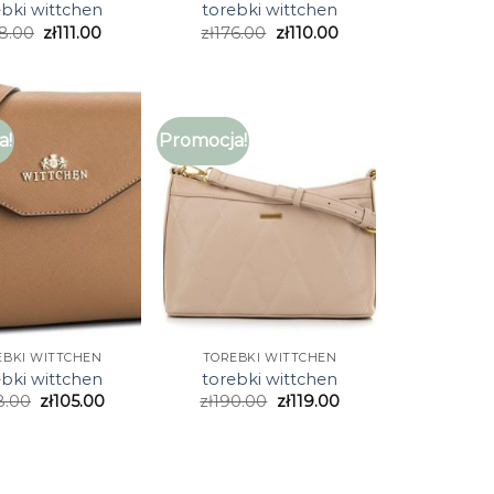
ebki wittchen
torebki wittchen
8.00
zł
111.00
zł
176.00
zł
110.00
a!
Promocja!
EBKI WITTCHEN
TOREBKI WITTCHEN
ebki wittchen
torebki wittchen
8.00
zł
105.00
zł
190.00
zł
119.00