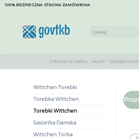
Skip
100% BEZPIECZNA STRONA ZAMÓWIENIA
to
content
Szukaj:
STRONA GŁÓWNA
SKLEP
TOREBKI MON
Wittchen Torebki
Prom
Torebka Wittchen
Torebki Wittchen
Saszetka Damska
Wittchen Torba