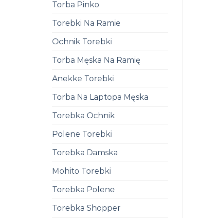
Torba Pinko
Torebki Na Ramie
Ochnik Torebki
Torba Męska Na Ramię
Anekke Torebki
Torba Na Laptopa Męska
Torebka Ochnik
Polene Torebki
Torebka Damska
Mohito Torebki
Torebka Polene
Torebka Shopper