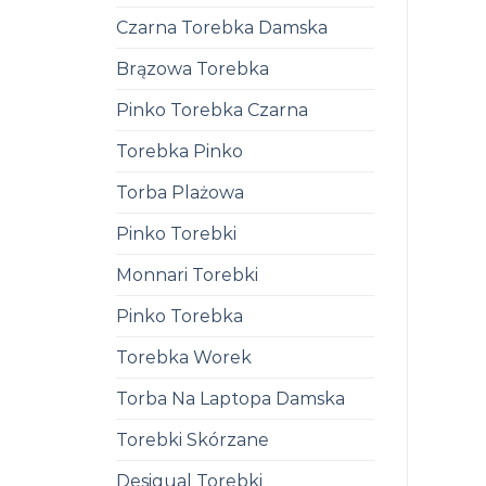
Czarna Torebka Damska
Brązowa Torebka
Pinko Torebka Czarna
Torebka Pinko
Torba Plażowa
Pinko Torebki
Monnari Torebki
Pinko Torebka
Torebka Worek
Torba Na Laptopa Damska
Torebki Skórzane
Desigual Torebki