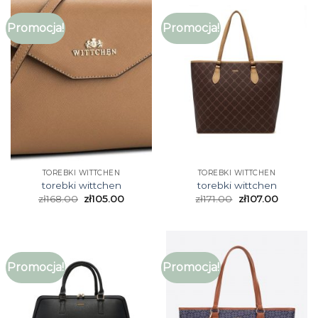
Promocja!
Promocja!
TOREBKI WITTCHEN
TOREBKI WITTCHEN
torebki wittchen
torebki wittchen
zł
168.00
zł
105.00
zł
171.00
zł
107.00
Promocja!
Promocja!