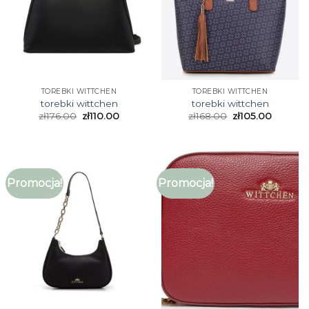
TOREBKI WITTCHEN
TOREBKI WITTCHEN
torebki wittchen
torebki wittchen
zł
176.00
zł
110.00
zł
168.00
zł
105.00
Promocja!
Promocja!