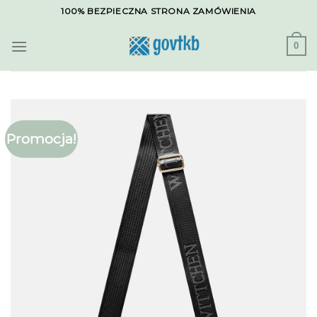
Skip
100% BEZPIECZNA STRONA ZAMÓWIENIA
to
content
0
Promocja!