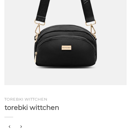
TOREBKI WITTCHEN
torebki wittchen