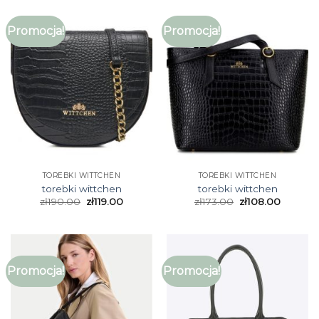
Promocja!
Promocja!
TOREBKI WITTCHEN
TOREBKI WITTCHEN
torebki wittchen
torebki wittchen
zł
190.00
zł
119.00
zł
173.00
zł
108.00
Promocja!
Promocja!