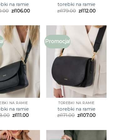
ebki na ramie
torebki na ramie
0.00
zł
106.00
zł
179.00
zł
112.00
a!
Promocja!
EBKI NA RAMIE
TOREBKI NA RAMIE
ebki na ramie
torebki na ramie
8.00
zł
111.00
zł
171.00
zł
107.00