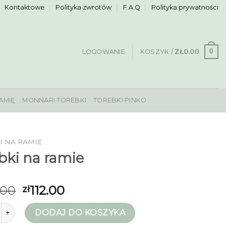
Kontaktowe
Polityka zwrotów
F.A.Q
Polityka prywatności
0
LOGOWANIE
KOSZYK /
ZŁ
0.00
AMIĘ
MONNARI TOREBKI
TOREBKI PINKO
I NA RAMIE
bki na ramie
.00
112.00
zł
rebki na ramie
DODAJ DO KOSZYKA