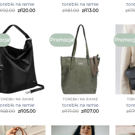
torebki na ramie
torebki na ramie
tor
ł
192.00
zł
120.00
zł
181.00
zł
113.00
zł
17
cja!
Promocja!
Promocj
TOREBKI NA RAMIE
TOREBKI NA RAMIE
TOR
torebki na ramie
torebki na ramie
tor
ł
168.00
zł
105.00
zł
171.00
zł
107.00
zł
17