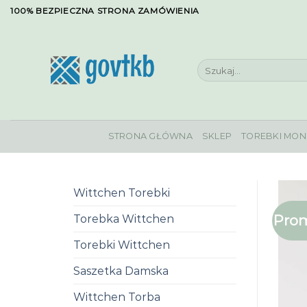
Skip
100% BEZPIECZNA STRONA ZAMÓWIENIA
to
content
Szukaj:
STRONA GŁÓWNA
SKLEP
TOREBKI MON
Wittchen Torebki
Prom
Torebka Wittchen
Torebki Wittchen
Saszetka Damska
Wittchen Torba