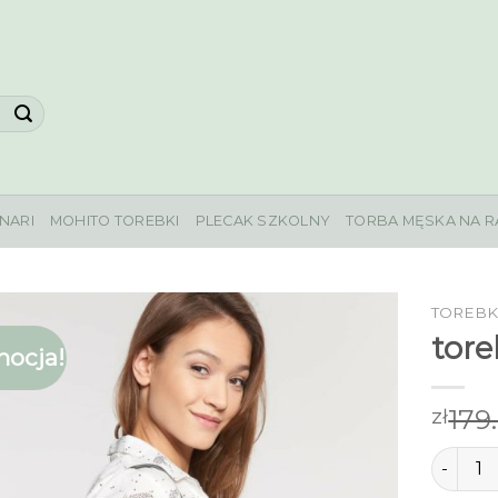
NARI
MOHITO TOREBKI
PLECAK SZKOLNY
TORBA MĘSKA NA R
TOREBK
tore
ocja!
179
zł
ilość to