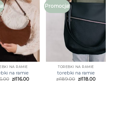
a!
Promocja!
EBKI NA RAMIE
TOREBKI NA RAMIE
ebki na ramie
torebki na ramie
6.00
zł
116.00
zł
189.00
zł
118.00