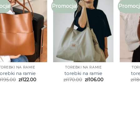
cja!
Promocja!
Promocj
TOREBKI NA RAMIE
TOREBKI NA RAMIE
TOR
torebki na ramie
torebki na ramie
tor
ł
195.00
zł
122.00
zł
170.00
zł
106.00
zł
18