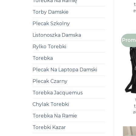
Torebka Na Ramię
z
Torby Damskie
Plecak Szkolny
Listonoszka Damska
Promo
Rylko Torebki
Torebka
Plecak Na Laptopa Damski
Plecak Czarny
Torebka Jacquemus
Chylak Torebki
z
Torebka Na Ramie
Torebki Kazar