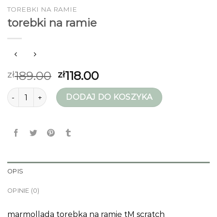
TOREBKI NA RAMIE
torebki na ramie
189.00
118.00
zł
zł
ilość torebki na ramie
DODAJ DO KOSZYKA
OPIS
OPINIE (0)
marmollada torebka na ramię tM scratch