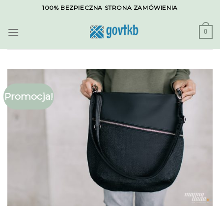
Skip
100% BEZPIECZNA STRONA ZAMÓWIENIA
to
content
0
Promocja!