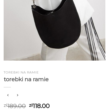
TOREBKI NA RAMIE
torebki na ramie
189.00
118.00
zł
zł