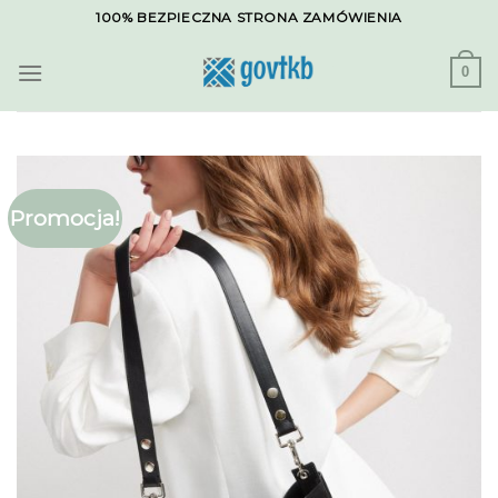
Skip
100% BEZPIECZNA STRONA ZAMÓWIENIA
to
content
0
Promocja!