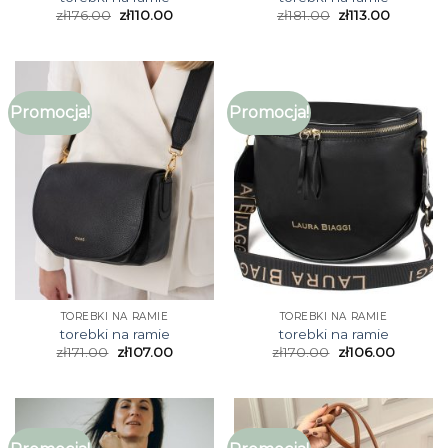
zł
176.00
zł
110.00
zł
181.00
zł
113.00
Promocja!
Promocja!
TOREBKI NA RAMIE
TOREBKI NA RAMIE
torebki na ramie
torebki na ramie
zł
171.00
zł
107.00
zł
170.00
zł
106.00