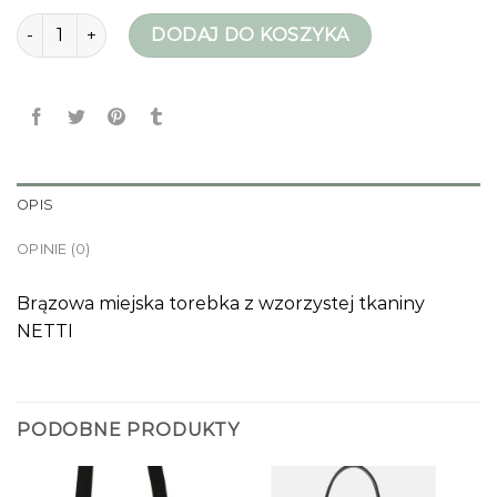
ilość torebki kazar
DODAJ DO KOSZYKA
OPIS
OPINIE (0)
Brązowa miejska torebka z wzorzystej tkaniny
NETTI
PODOBNE PRODUKTY