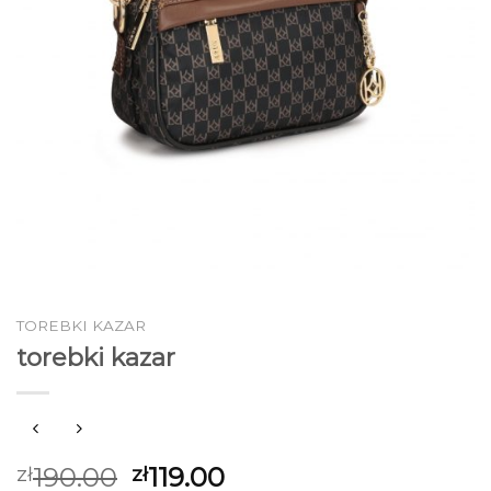
TOREBKI KAZAR
torebki kazar
190.00
119.00
zł
zł