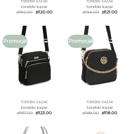
TOREBKI KAZAR
TOREBKI KAZAR
torebki kazar
torebki kazar
zł
192.00
zł
120.00
zł
194.00
zł
121.00
Promocja!
Promocja!
TOREBKI KAZAR
TOREBKI KAZAR
torebki kazar
torebki kazar
zł
197.00
zł
123.00
zł
189.00
zł
118.00