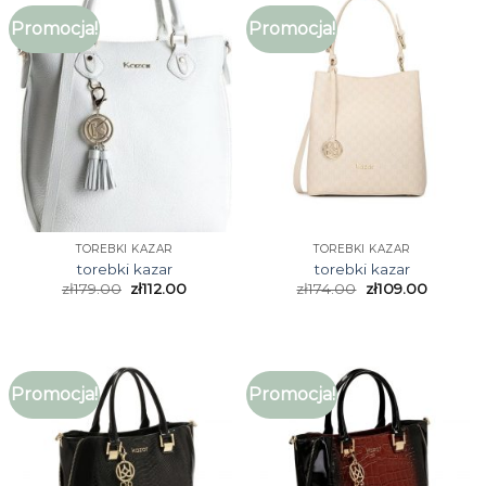
Promocja!
Promocja!
TOREBKI KAZAR
TOREBKI KAZAR
torebki kazar
torebki kazar
zł
179.00
zł
112.00
zł
174.00
zł
109.00
Promocja!
Promocja!