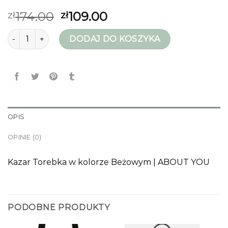
174.00
109.00
zł
zł
ilość torebki kazar
DODAJ DO KOSZYKA
OPIS
OPINIE (0)
Kazar Torebka w kolorze Beżowym | ABOUT YOU
PODOBNE PRODUKTY