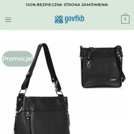
Skip
100% BEZPIECZNA STRONA ZAMÓWIENIA
to
content
0
Promocja!