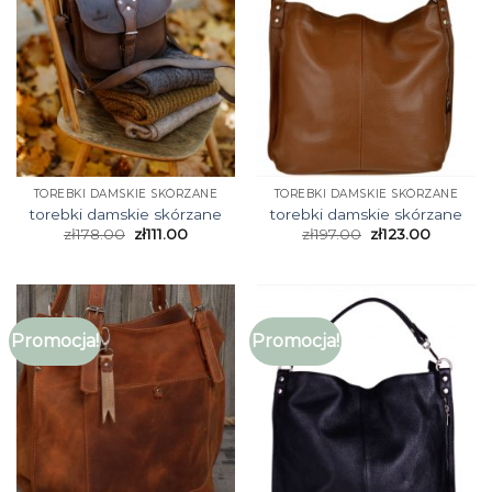
TOREBKI DAMSKIE SKÓRZANE
TOREBKI DAMSKIE SKÓRZANE
torebki damskie skórzane
torebki damskie skórzane
zł
178.00
zł
111.00
zł
197.00
zł
123.00
Promocja!
Promocja!