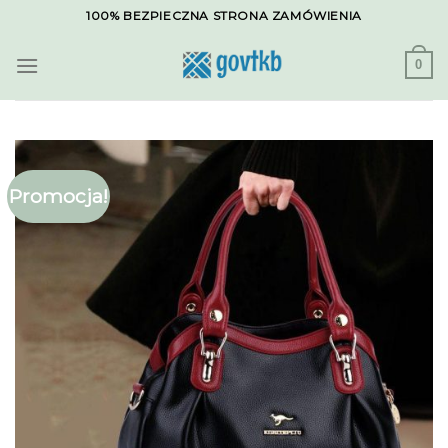
Skip
100% BEZPIECZNA STRONA ZAMÓWIENIA
to
content
0
Promocja!