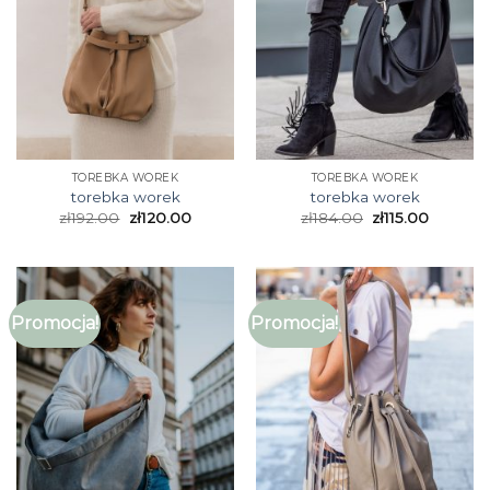
TOREBKA WOREK
TOREBKA WOREK
torebka worek
torebka worek
zł
192.00
zł
120.00
zł
184.00
zł
115.00
Promocja!
Promocja!