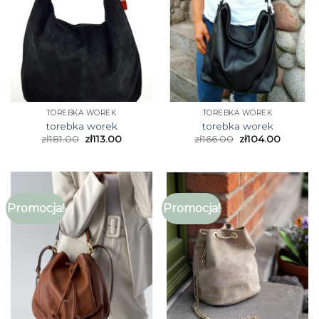
TOREBKA WOREK
TOREBKA WOREK
torebka worek
torebka worek
zł
181.00
zł
113.00
zł
166.00
zł
104.00
Promocja!
Promocja!