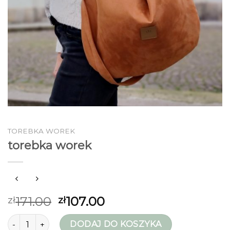
TOREBKA WOREK
torebka worek
171.00
107.00
zł
zł
ilość torebka worek
DODAJ DO KOSZYKA