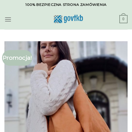
Skip
100% BEZPIECZNA STRONA ZAMÓWIENIA
to
content
0
Promocja!