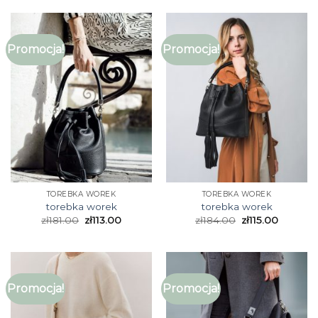
Promocja!
Promocja!
TOREBKA WOREK
TOREBKA WOREK
torebka worek
torebka worek
zł
181.00
zł
113.00
zł
184.00
zł
115.00
Promocja!
Promocja!