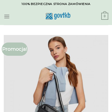
Skip
100% BEZPIECZNA STRONA ZAMÓWIENIA
to
content
0
Promocja!