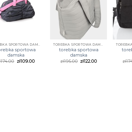
TOREBKA SPORTOWA DAMSKA
TOREBKA SPORTOWA DAMSKA
orebka sportowa
torebka sportowa
tore
damska
damska
ł
174.00
zł
109.00
zł
195.00
zł
122.00
zł
17