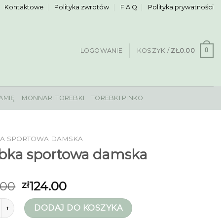
Kontaktowe
Polityka zwrotów
F.A.Q
Polityka prywatności
0
LOGOWANIE
KOSZYK /
ZŁ
0.00
AMIĘ
MONNARI TOREBKI
TOREBKI PINKO
A SPORTOWA DAMSKA
ebka sportowa damska
.00
124.00
zł
orebka sportowa damska
DODAJ DO KOSZYKA