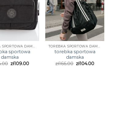
TOREBKA SPORTOWA DAMSKA
TOREBKA SPORTOWA DAMSKA
bka sportowa
torebka sportowa
damska
damska
4.00
zł
109.00
zł
166.00
zł
104.00