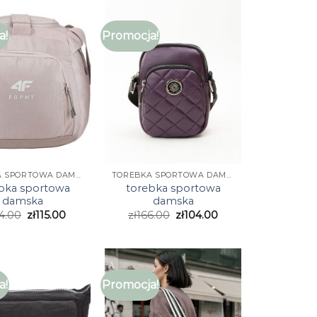
a!
Promocja!
TOREBKA SPORTOWA DAMSKA
TOREBKA SPORTOWA DAMSKA
bka sportowa
torebka sportowa
damska
damska
4.00
zł
115.00
zł
166.00
zł
104.00
a!
Promocja!