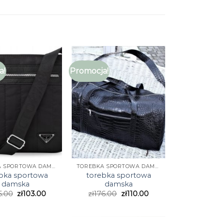
a!
Promocja!
TOREBKA SPORTOWA DAMSKA
TOREBKA SPORTOWA DAMSKA
bka sportowa
torebka sportowa
damska
damska
5.00
zł
103.00
zł
176.00
zł
110.00