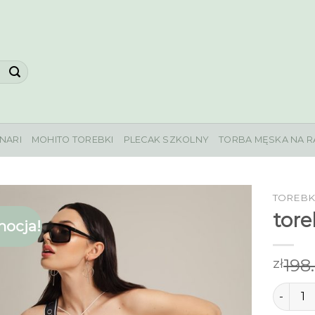
NARI
MOHITO TOREBKI
PLECAK SZKOLNY
TORBA MĘSKA NA R
TOREBK
tor
ocja!
198
zł
ilość t