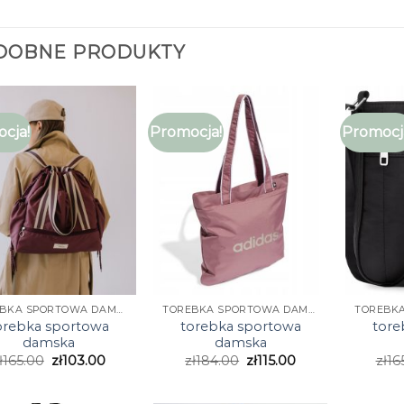
DOBNE PRODUKTY
cja!
Promocja!
Promocj
TOREBKA SPORTOWA DAMSKA
TOREBKA SPORTOWA DAMSKA
orebka sportowa
torebka sportowa
tore
damska
damska
ł
165.00
zł
103.00
zł
184.00
zł
115.00
zł
16