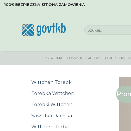
Skip
100% BEZPIECZNA STRONA ZAMÓWIENIA
to
content
Szukaj:
STRONA GŁÓWNA
SKLEP
TOREBKI MON
Wittchen Torebki
Prom
Torebka Wittchen
Torebki Wittchen
Saszetka Damska
Wittchen Torba