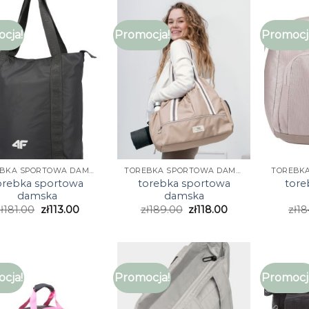
cja!
Promocja!
Promocj
TOREBKA SPORTOWA DAMSKA
TOREBKA SPORTOWA DAMSKA
orebka sportowa
torebka sportowa
tore
damska
damska
ł
181.00
zł
113.00
zł
189.00
zł
118.00
zł
18
cja!
Promocja!
Promocj