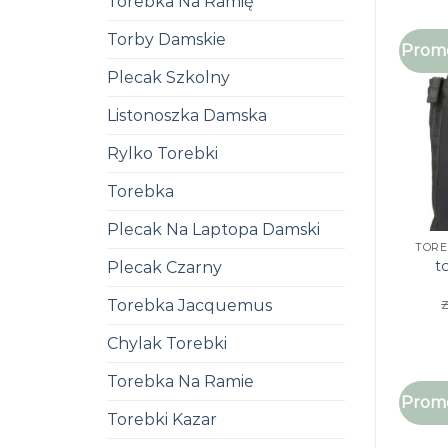
Torebka Na Ramię
Torby Damskie
Promo
Plecak Szkolny
Listonoszka Damska
Rylko Torebki
Torebka
Plecak Na Laptopa Damski
t
Plecak Czarny
z
Torebka Jacquemus
Chylak Torebki
Torebka Na Ramie
Promo
Torebki Kazar