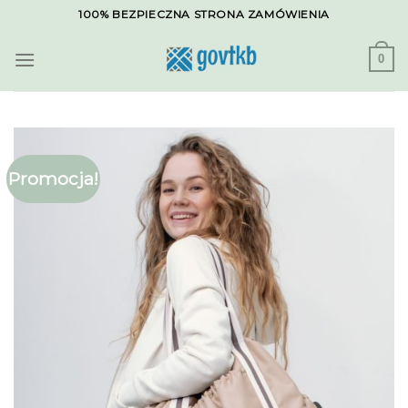
Skip
100% BEZPIECZNA STRONA ZAMÓWIENIA
to
content
0
Promocja!