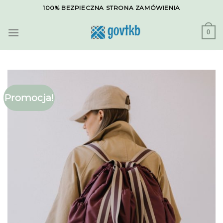
Skip
100% BEZPIECZNA STRONA ZAMÓWIENIA
to
content
0
Promocja!