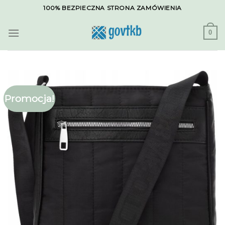
Skip
100% BEZPIECZNA STRONA ZAMÓWIENIA
to
content
0
Promocja!