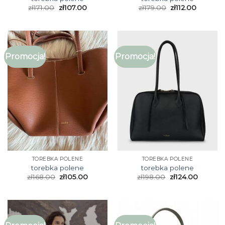
zł
171.00
zł
107.00
zł
179.00
zł
112.00
Promocja!
Promocja!
TOREBKA POLENE
TOREBKA POLENE
torebka polene
torebka polene
zł
168.00
zł
105.00
zł
198.00
zł
124.00