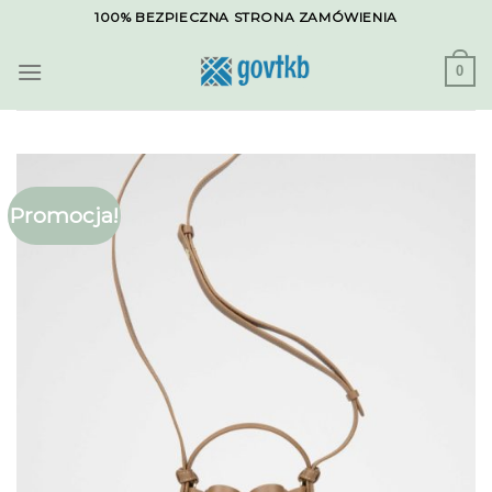
Skip
100% BEZPIECZNA STRONA ZAMÓWIENIA
to
content
0
Promocja!