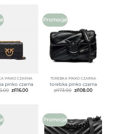
a!
Promocja!
KA PINKO CZARNA
TOREBKA PINKO CZARNA
ka pinko czarna
torebka pinko czarna
6.00
zł
116.00
zł
173.00
zł
108.00
a!
Promocja!