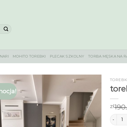
NARI
MOHITO TOREBKI
PLECAK SZKOLNY
TORBA MĘSKA NA R
TOREBK
tore
ocja!
190
zł
ilość to