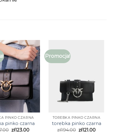
a!
Promocja!
KA PINKO CZARNA
TOREBKA PINKO CZARNA
ka pinko czarna
torebka pinko czarna
7.00
zł
123.00
zł
194.00
zł
121.00