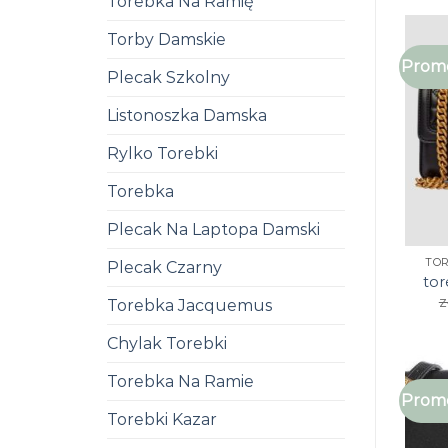
Torebka Na Ramię
Torby Damskie
Promo
Plecak Szkolny
Listonoszka Damska
Rylko Torebki
Torebka
Plecak Na Laptopa Damski
TO
Plecak Czarny
tor
z
Torebka Jacquemus
Chylak Torebki
Torebka Na Ramie
Promo
Torebki Kazar