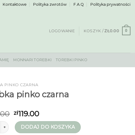
Kontaktowe
Polityka zwrotów
F.A.Q
Polityka prywatności
0
LOGOWANIE
KOSZYK /
ZŁ
0.00
AMIĘ
MONNARI TOREBKI
TOREBKI PINKO
A PINKO CZARNA
bka pinko czarna
.00
119.00
zł
rebka pinko czarna
DODAJ DO KOSZYKA