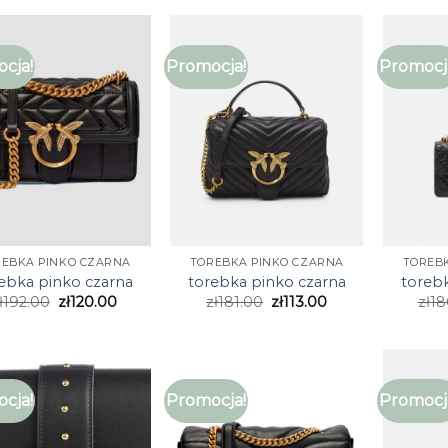
cja!
Promocja!
Promocj
REBKA PINKO CZARNA
TOREBKA PINKO CZARNA
TOREB
ebka pinko czarna
torebka pinko czarna
toreb
ł
192.00
zł
120.00
zł
181.00
zł
113.00
zł
18
cja!
Promocja!
Promocj