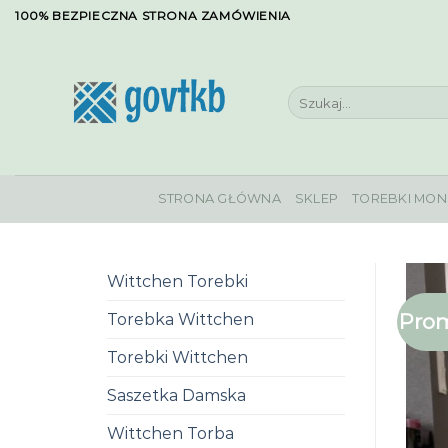
Skip
100% BEZPIECZNA STRONA ZAMÓWIENIA
to
content
Szukaj:
STRONA GŁÓWNA
SKLEP
TOREBKI MON
Wittchen Torebki
Prom
Torebka Wittchen
Torebki Wittchen
Saszetka Damska
Wittchen Torba