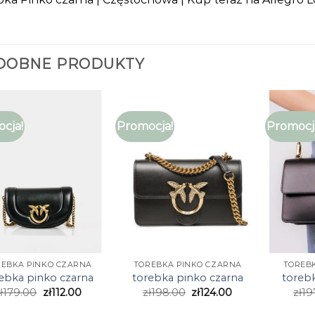
DOBNE PRODUKTY
cja!
Promocja!
Promocj
REBKA PINKO CZARNA
TOREBKA PINKO CZARNA
TOREB
ebka pinko czarna
torebka pinko czarna
toreb
ł
179.00
zł
112.00
zł
198.00
zł
124.00
zł
19