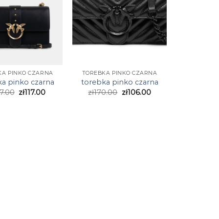
KA PINKO CZARNA
TOREBKA PINKO CZARNA
ka pinko czarna
torebka pinko czarna
7.00
zł
117.00
zł
170.00
zł
106.00