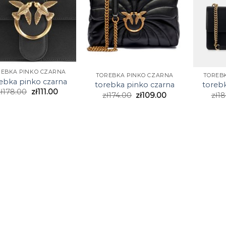
REBKA PINKO CZARNA
TOREBKA PINKO CZARNA
TOREB
ebka pinko czarna
torebka pinko czarna
toreb
ł
178.00
zł
111.00
zł
174.00
zł
109.00
zł
18