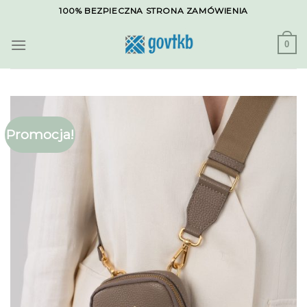
Skip
100% BEZPIECZNA STRONA ZAMÓWIENIA
to
content
0
Promocja!