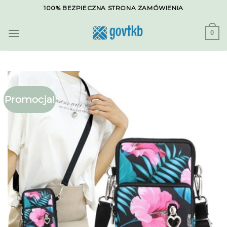
Skip
100% BEZPIECZNA STRONA ZAMÓWIENIA
to
content
0
Promocja!