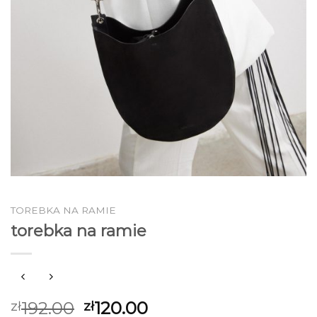
TOREBKA NA RAMIE
torebka na ramie
192.00
120.00
zł
zł