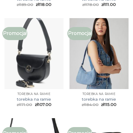
zł
189.00
zł
118.00
zł
178.00
zł
111.00
Promocja!
Promocja!
TOREBKA NA RAMIE
TOREBKA NA RAMIE
torebka na ramie
torebka na ramie
zł
171.00
zł
107.00
zł
184.00
zł
115.00