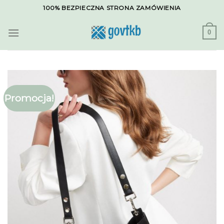
Skip
100% BEZPIECZNA STRONA ZAMÓWIENIA
to
content
0
Promocja!