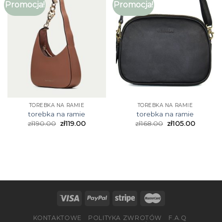
Promocja!
Promocja!
TOREBKA NA RAMIE
TOREBKA NA RAMIE
torebka na ramie
torebka na ramie
zł
190.00
zł
119.00
zł
168.00
zł
105.00
KONTAKTOWE
POLITYKA ZWROTÓW
F.A.Q