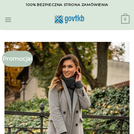
Skip
100% BEZPIECZNA STRONA ZAMÓWIENIA
to
content
0
Promocja!