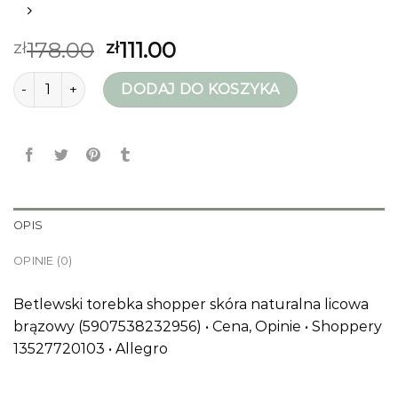
178.00
111.00
zł
zł
ilość torebka na ramie
DODAJ DO KOSZYKA
OPIS
OPINIE (0)
Betlewski torebka shopper skóra naturalna licowa
brązowy (5907538232956) • Cena, Opinie • Shoppery
13527720103 • Allegro