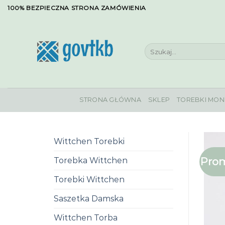
Skip
100% BEZPIECZNA STRONA ZAMÓWIENIA
to
content
Szukaj:
STRONA GŁÓWNA
SKLEP
TOREBKI MON
Wittchen Torebki
Prom
Torebka Wittchen
Torebki Wittchen
Saszetka Damska
Wittchen Torba