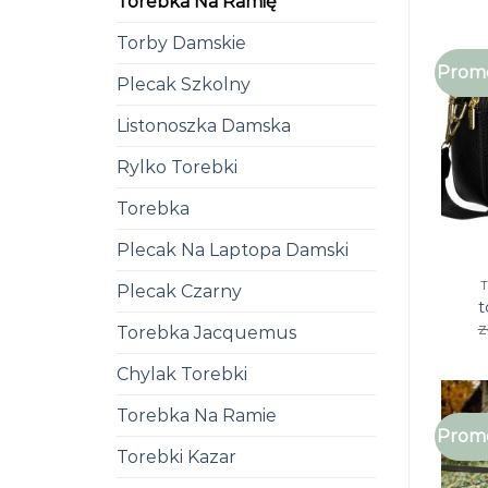
Torebka Na Ramię
Torby Damskie
Promo
Plecak Szkolny
Listonoszka Damska
Rylko Torebki
Torebka
Plecak Na Laptopa Damski
Plecak Czarny
t
z
Torebka Jacquemus
Chylak Torebki
Torebka Na Ramie
Promo
Torebki Kazar