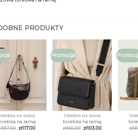
DOBNE PRODUKTY
cja!
Promocja!
Promocj
TOREBKA NA RAMIĘ
TOREBKA NA RAMIĘ
TOR
orebka na ramię
torebka na ramię
tor
ł
187.00
zł
117.00
zł
165.00
zł
103.00
zł
18