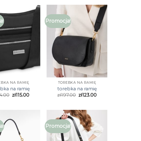
a!
Promocja!
EBKA NA RAMIĘ
TOREBKA NA RAMIĘ
ebka na ramię
torebka na ramię
4.00
zł
115.00
zł
197.00
zł
123.00
a!
Promocja!