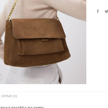
OPINIE (0)
zowa torebka na ramię