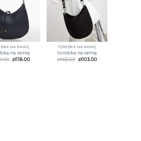
EBKA NA RAMIĘ
TOREBKA NA RAMIĘ
ebka na ramię
torebka na ramię
9.00
zł
118.00
zł
165.00
zł
103.00