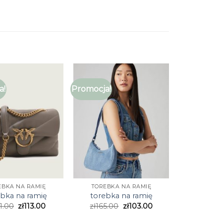
a!
Promocja!
EBKA NA RAMIĘ
TOREBKA NA RAMIĘ
ebka na ramię
torebka na ramię
1.00
zł
113.00
zł
165.00
zł
103.00