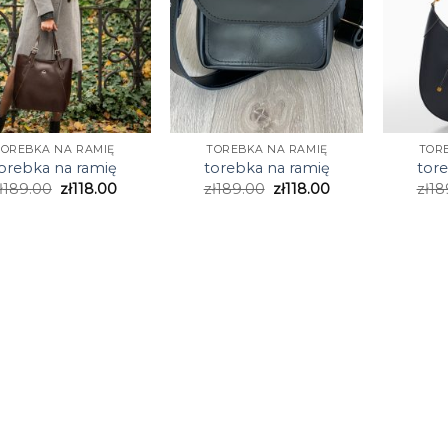
TOREBKA NA RAMIĘ
TOREBKA NA RAMIĘ
TOR
orebka na ramię
torebka na ramię
tor
ł
189.00
zł
118.00
zł
189.00
zł
118.00
zł
18