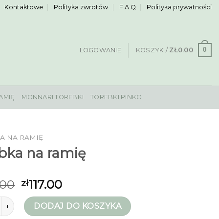
Kontaktowe
Polityka zwrotów
F.A.Q
Polityka prywatności
0
LOGOWANIE
KOSZYK /
ZŁ
0.00
AMIĘ
MONNARI TOREBKI
TOREBKI PINKO
A NA RAMIĘ
bka na ramię
.00
117.00
zł
rebka na ramię
DODAJ DO KOSZYKA