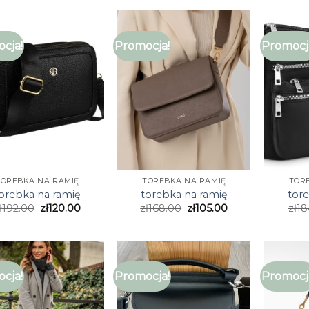
cja!
Promocja!
Promocj
TOREBKA NA RAMIĘ
TOREBKA NA RAMIĘ
TOR
orebka na ramię
torebka na ramię
tor
ł
192.00
zł
120.00
zł
168.00
zł
105.00
zł
18
cja!
Promocja!
Promocj