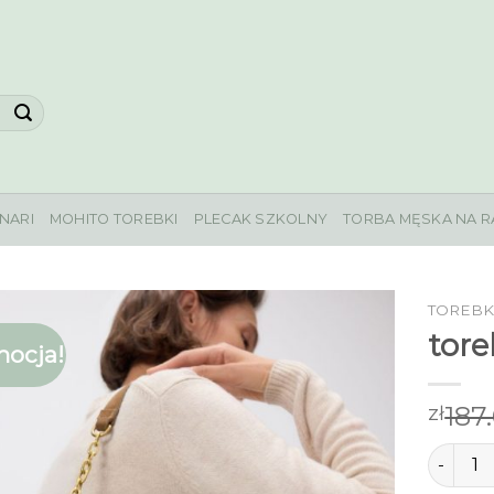
NARI
MOHITO TOREBKI
PLECAK SZKOLNY
TORBA MĘSKA NA R
TOREBK
tore
ocja!
187
zł
ilość to