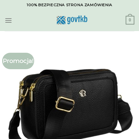
Skip
100% BEZPIECZNA STRONA ZAMÓWIENIA
to
content
0
Promocja!