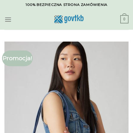
Skip
100% BEZPIECZNA STRONA ZAMÓWIENIA
to
content
0
Promocja!