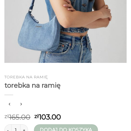
TOREBKA NA RAMIĘ
torebka na ramię
165.00
103.00
zł
zł
ilość torebka na ramię
DODAJ DO KOSZYKA